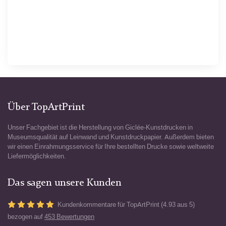
Über TopArtPrint
Unser Fachgebiet ist die Herstellung von Giclée-Kunstdrucken in
Museumsqualität auf Leinwand und Kunstdruckpapier. Außerdem bieten
wir einen Einrahmungsservice für Ihre bestellten Drucke sowie weltweite
Liefermöglichkeiten.
Das sagen unsere Kunden
Kundenkommentare für TopArtPrint (4.93 aus 5)
bezogen auf
453 Bewertungen