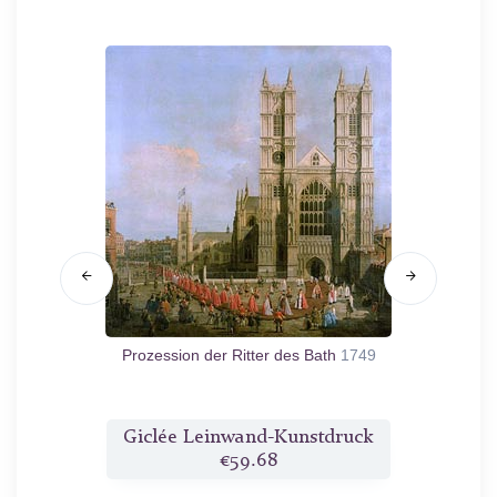
ick nach
Prozession der Ritter des Bath
1749
Canal G
in R
druck
Giclée Leinwand-Kunstdruck
Gicl
€59.68