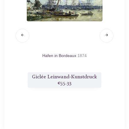
887
Hafen in Bordeaux
1874
Urlaube
druck
Giclée Leinwand-Kunstdruck
Gicl
€55.33