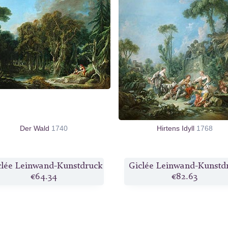
Der Wald
1740
Hirtens Idyll
1768
clée Leinwand-Kunstdruck
Giclée Leinwand-Kunstd
€64.34
€82.63