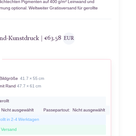
 lichtechten Pigmenten auf 400 g/m² Leinwand und
mung optional. Weltweiter Gratisversand für gerollte
and-Kunstdruck |
€
63.58
EUR
R
Bildgröße
41.7 × 55 cm
mit Rand
47.7 × 61 cm
erollt
Nicht ausgewählt
Passepartout:
Nicht ausgewählt
ollt in 2-4 Werktagen
r Versand