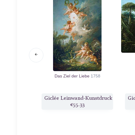
s Boten
1765
Das Ziel der Liebe
1758
d-Kunstdruck
Giclée Leinwand-Kunstdruck
Gi
3
€55.33