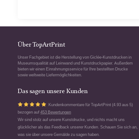
Über TopArtPrint
Unser Fachgebiet ist die Herstellung von Giclée-Kunstdrucken in
Museumsqualität auf Leinwand und Kunstdruckpapier. Außerdem
bieten wir einen Einrahmungsservice für Ihre bestellten Drucke
sowie weltweite Liefermöglichkeiten.
Das sagen unsere Kunden
Kundenkommentare für TopArtPrint (4.93 aus 5)
bezogen auf
453 Bewertungen
Wir sind stolz auf unsere Kunstdrucke, und nichts macht uns
glücklicher als das Feedback unserer Kunden. Schauen Sie sich an,
was sie über unsere Gemälde zu sagen haben.