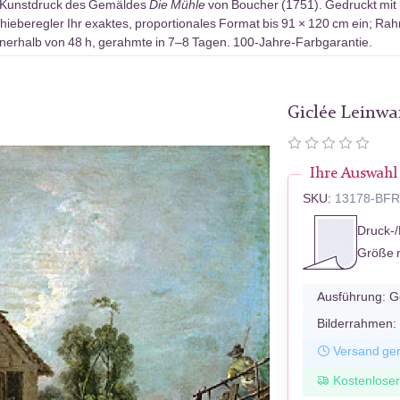
-Kunstdruck des Gemäldes
Die Mühle
von Boucher (1751). Gedruckt mit
hieberegler Ihr exaktes, proportionales Format bis 91 × 120 cm ein; Rah
erhalb von 48 h, gerahmte in 7–8 Tagen. 100-Jahre-Farbgarantie.
Giclée Leinw
Ihre Auswahl
SKU:
13178-BF
Druck-/
Größe 
Ausführung:
G
Bilderrahmen:
Versand ger
Kostenlose