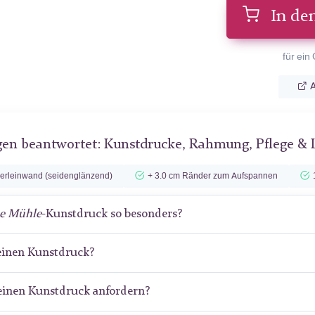
In de
für ein
A
gen beantwortet: Kunstdrucke, Rahmung, Pflege & 
lerleinwand (seidenglänzend)
+ 3.0 cm Ränder zum Aufspannen
e Mühle
-Kunstdruck so besonders?
meinen Kunstdruck?
meinen Kunstdruck anfordern?