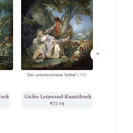
Der unterbrochene Schlaf
1750
Die Entsend
ruck
Giclée Leinwand-Kunstdruck
Giclée Lei
€77.14