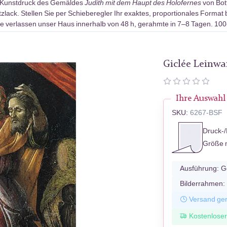
-Kunstdruck des Gemäldes
Judith mit dem Haupt des Holofernes
von Bott
ack. Stellen Sie per Schieberegler Ihr exaktes, proportionales Format 
e verlassen unser Haus innerhalb von 48 h, gerahmte in 7–8 Tagen. 10
Giclée Leinw
Ihre Auswahl
SKU:
6267-BSF
Druck-/
Größe 
Ausführung:
G
Bilderrahmen:
Versand ger
Kostenlose