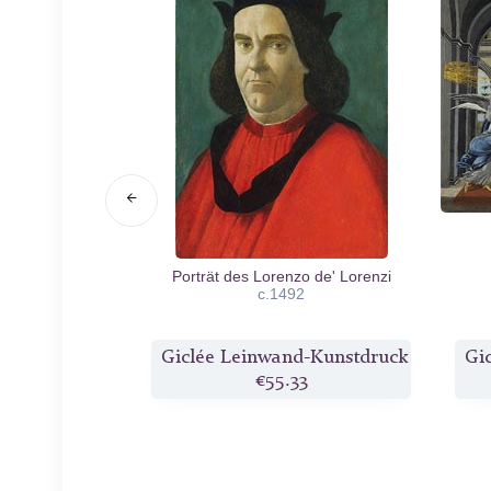
ien und Merkur,
Porträt des Lorenzo de' Lorenzi
era
c.1482
c.1492
d-Kunstdruck
Giclée Leinwand-Kunstdruck
Gi
1
€55.33