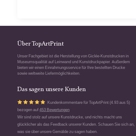
Über TopArtPrint
Unser Fachgebiet ist die Herstellung von Giclée-Kunstdrucken in
Museumsqualität auf Leinwand und Kunstdruckpapier. Außerdem
bieten wir einen Einrahmungsservice für Ihre bestellten Drucke
sowie weltweite Liefermöglichkeiten.
Das sagen unsere Kunden
Kundenkommentare für TopArtPrint (4.93 aus 5)
bezogen auf
453 Bewertungen
Wir sind stolz auf unsere Kunstdrucke, und nichts macht uns
glücklicher als das Feedback unserer Kunden. Schauen Sie sich an,
was sie über unsere Gemälde zu sagen haben.