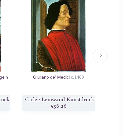
geln
Giuliano de' Medici
c.1480
Detail der dre
aus der 
ruck
Giclée Leinwand-Kunstdruck
Giclée Lei
€56.26