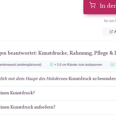
In de
für ein
A
gen beantwortet: Kunstdrucke, Rahmung, Pflege & 
lerleinwand (seidenglänzend)
+ 3.0 cm Ränder zum Aufspannen
dith mit dem Haupt des Holofernes
-Kunstdruck so besonder
meinen Kunstdruck?
meinen Kunstdruck anfordern?