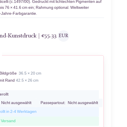
icelli (c.1497/00). Gedruckt mit lichtechten Pigmenten auf
bis 76 × 41.6 cm ein; Rahmung optional. Weltweiter
0-Jahre-Farbgarantie.
and-Kunstdruck |
€
55.33
EUR
Bildgröße
36.5 × 20 cm
mit Rand
42.5 × 26 cm
erollt
Nicht ausgewählt
Passepartout:
Nicht ausgewählt
ollt in 2-4 Werktagen
r Versand