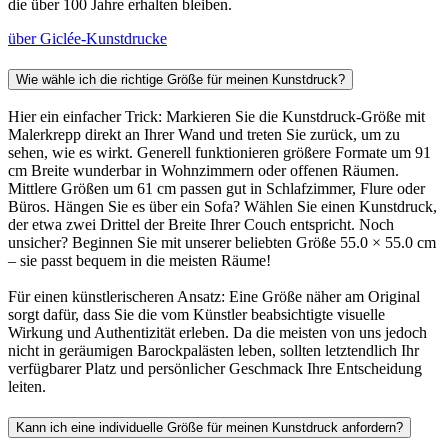
die über 100 Jahre erhalten bleiben.
über Giclée-Kunstdrucke
Wie wähle ich die richtige Größe für meinen Kunstdruck?
Hier ein einfacher Trick: Markieren Sie die Kunstdruck-Größe mit
Malerkrepp direkt an Ihrer Wand und treten Sie zurück, um zu
sehen, wie es wirkt. Generell funktionieren größere Formate um 91
cm Breite wunderbar in Wohnzimmern oder offenen Räumen.
Mittlere Größen um 61 cm passen gut in Schlafzimmer, Flure oder
Büros. Hängen Sie es über ein Sofa? Wählen Sie einen Kunstdruck,
der etwa zwei Drittel der Breite Ihrer Couch entspricht. Noch
unsicher? Beginnen Sie mit unserer beliebten Größe 55.0 × 55.0 cm
– sie passt bequem in die meisten Räume!
Für einen künstlerischeren Ansatz: Eine Größe näher am Original
sorgt dafür, dass Sie die vom Künstler beabsichtigte visuelle
Wirkung und Authentizität erleben. Da die meisten von uns jedoch
nicht in geräumigen Barockpalästen leben, sollten letztendlich Ihr
verfügbarer Platz und persönlicher Geschmack Ihre Entscheidung
leiten.
Kann ich eine individuelle Größe für meinen Kunstdruck anfordern?