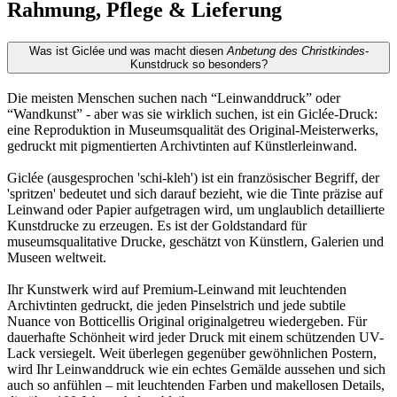
Rahmung, Pflege & Lieferung
Was ist Giclée und was macht diesen
Anbetung des Christkindes
-
Kunstdruck so besonders?
Die meisten Menschen suchen nach “Leinwanddruck” oder
“Wandkunst” - aber was sie wirklich suchen, ist ein Giclée-Druck:
eine Reproduktion in Museumsqualität des Original-Meisterwerks,
gedruckt mit pigmentierten Archivtinten auf Künstlerleinwand.
Giclée (ausgesprochen 'schi-kleh') ist ein französischer Begriff, der
'spritzen' bedeutet und sich darauf bezieht, wie die Tinte präzise auf
Leinwand oder Papier aufgetragen wird, um unglaublich detaillierte
Kunstdrucke zu erzeugen. Es ist der Goldstandard für
museumsqualitative Drucke, geschätzt von Künstlern, Galerien und
Museen weltweit.
Ihr Kunstwerk wird auf Premium-Leinwand mit leuchtenden
Archivtinten gedruckt, die jeden Pinselstrich und jede subtile
Nuance von Botticellis Original originalgetreu wiedergeben. Für
dauerhafte Schönheit wird jeder Druck mit einem schützenden UV-
Lack versiegelt. Weit überlegen gegenüber gewöhnlichen Postern,
wird Ihr Leinwanddruck wie ein echtes Gemälde aussehen und sich
auch so anfühlen – mit leuchtenden Farben und makellosen Details,