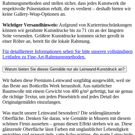
Rahmungsmethoden und stellen sicher, dass jedes Kunstwerk die
respektvolle Präsentation erhält, die es verdient – deshalb bieten wir
keine Gallery-Wrap-Optionen an.
Wichtiger Versandhinweis:
Aufgrund von Kuriereinschränkungen
können wir gerahmte Kunstdrucke bis zu 71 cm an der längsten
Seite versenden. Größere Kunstdrucke kommen sicher gerollt in
einer Röhre an, bereit für die lokale Rahmung.
Für detailliertere Informationen sehen Sie bitte unseren vollständigen
Leitfaden zu Fine-Art-Rahmungsmethoden.
Warum bieten Sie dieses Gemälde nur als Leinwand-Kunstdruck an?
Wir haben diese Premium-Leinwand sorgfältig ausgewählt, weil sie
das Beste aus Botticellis Werk herausholt. Aus natürlicher
Baumwolle mit einem Gewicht von 400 g/m² gefertigt, hat sie genau
die richtige Textur, um jeden Pinselstrich und jedes Detail des
Originalgemäldes einzufangen.
Was macht unsere Leinwand besonders? Die seidenglänzende
Oberfläche. Denken Sie daran, wie Gemälde in Museen mit diesem
schönen Firnis aussehen – genau diesen Effekt streben wir an. Diese
glänzende Oberfläche lässt Farben mit unglaublicher Lebendigkeit
erstrahlen und erzeugt tiefe, satte Schwarztöne, die matte Leinwände