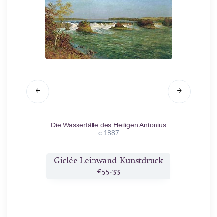
hein
1871
Die Wasserfälle des Heiligen Antonius
Sea
c.1887
druck
Giclée Leinwand-Kunstdruck
Gicl
€55.33