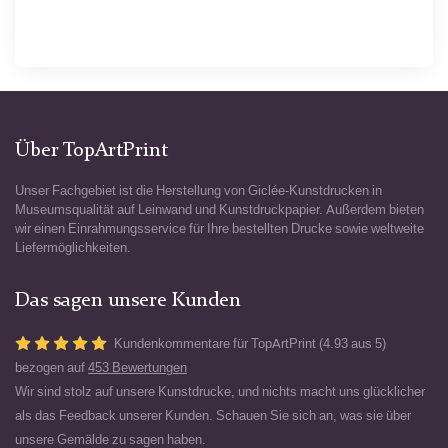
Über TopArtPrint
Unser Fachgebiet ist die Herstellung von Giclée-Kunstdrucken in
Museumsqualität auf Leinwand und Kunstdruckpapier. Außerdem bieten
wir einen Einrahmungsservice für Ihre bestellten Drucke sowie weltweite
Liefermöglichkeiten.
Das sagen unsere Kunden
Kundenkommentare für TopArtPrint (4.93 aus 5)
bezogen auf
453 Bewertungen
Wir sind stolz auf unsere Kunstdrucke, und nichts macht uns glücklicher
als das Feedback unserer Kunden. Schauen Sie sich an, was sie über
unsere Gemälde zu sagen haben.