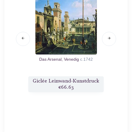
rande mit
Das Arsenal, Venedig
c.1742
Venedi
0
Grand
druck
Giclée Leinwand-Kunstdruck
Gicl
€66.63