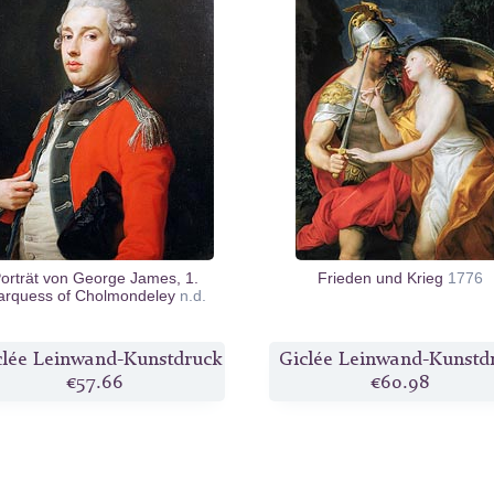
orträt von George James, 1.
Frieden und Krieg
1776
rquess of Cholmondeley
n.d.
clée Leinwand-Kunstdruck
Giclée Leinwand-Kunstd
€57.66
€60.98