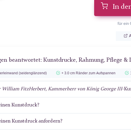
In de
für ein
A
gen beantwortet: Kunstdrucke, Rahmung, Pflege & 
lerleinwand (seidenglänzend)
+ 3.0 cm Ränder zum Aufspannen
r William FitzHerbert, Kammerherr von König George III
-Ku
meinen Kunstdruck?
meinen Kunstdruck anfordern?