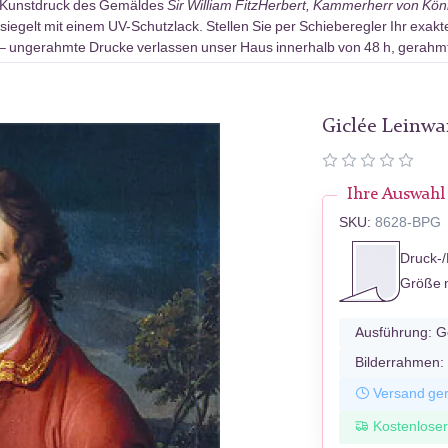
-Kunstdruck des Gemäldes
Sir William FitzHerbert, Kammerherr von Köni
egelt mit einem UV-Schutzlack. Stellen Sie per Schieberegler Ihr exak
ke – ungerahmte Drucke verlassen unser Haus innerhalb von 48 h, gerahm
Giclée Leinw
Ihre Auswahl
SKU:
8628-BPG
Druck-/
Größe 
Ausführung:
G
Bilderrahmen:
Versand ger
Kostenlose