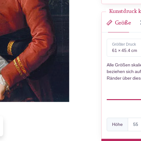
Kunstdruck k
Größe
Größter Druck
61 × 45.4 cm
Alle Größen skal
beziehen sich auf
Ränder über die
Höhe