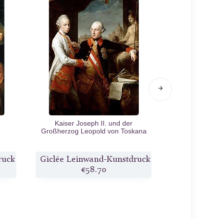
Kaiser Joseph II. und der
Don José Moni
Großherzog Leopold von Toskana
de Flori
1769
ruck
Giclée Leinwand-Kunstdruck
Giclée Lei
€58.70