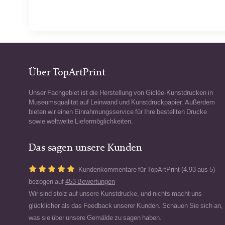
Über TopArtPrint
Unser Fachgebiet ist die Herstellung von Giclée-Kunstdrucken in
Museumsqualität auf Leinwand und Kunstdruckpapier. Außerdem
bieten wir einen Einrahmungsservice für Ihre bestellten Drucke
sowie weltweite Liefermöglichkeiten.
Das sagen unsere Kunden
Kundenkommentare für TopArtPrint (4.93 aus 5)
bezogen auf
453 Bewertungen
Wir sind stolz auf unsere Kunstdrucke, und nichts macht uns
glücklicher als das Feedback unserer Kunden. Schauen Sie sich an,
was sie über unsere Gemälde zu sagen haben.