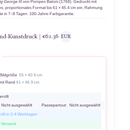
g George III
von Pompeo Batoni (1768). Gedruckt mit
tes, proportionales Format bis 61 × 45.4 cm ein; Rahmung
te in 7–8 Tagen. 100-Jahre-Farbgarantie.
and-Kunstdruck |
€
62.36
EUR
Bildgröße
55 × 40.9 cm
mit Rand
61 × 46.9 cm
erollt
Nicht ausgewählt
Passepartout:
Nicht ausgewählt
ollt in 2-4 Werktagen
r Versand