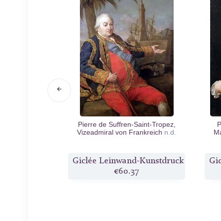
Redondo, Conde
Pierre de Suffren-Saint-Tropez,
P
ca
c.1776
Vizeadmiral von Frankreich
n.d.
Ma
d-Kunstdruck
Giclée Leinwand-Kunstdruck
Gi
9
€60.37