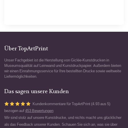
Über TopArtPrint
Unser Fachgebiet ist die Herstellung von Giclée-Kunstdrucken in
Museumsqualität auf Leinwand und Kunstdruckpapier. Außerdem bieten
wir einen Einrahmungsservice für Ihre bestellten Drucke sowie weltweite
Liefermöglichkeiten.
Das sagen unsere Kunden
Kundenkommentare für TopArtPrint (4.93 aus 5)
bezogen auf
453 Bewertungen
Wir sind stolz auf unsere Kunstdrucke, und nichts macht uns glücklicher
als das Feedback unserer Kunden. Schauen Sie sich an, was sie über