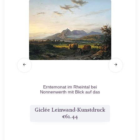
uren auf
Erntemonat im Rheintal bei
Eine S
fern auf
Nonnenwerth mit Blick auf das
Pers
weg
1838
Siebengebirge, Deutschland
1851
druck
Giclée Leinwand-Kunstdruck
Gicl
€61.44