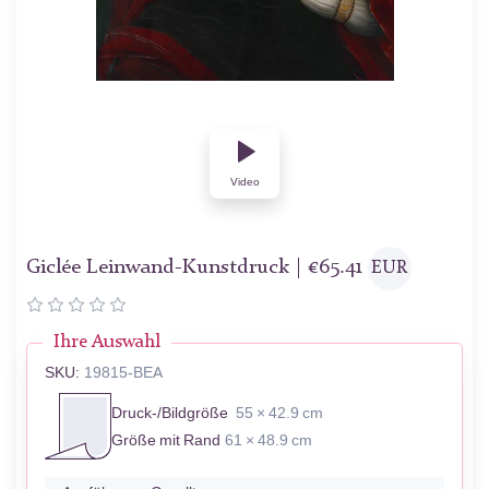
Video
Giclée Leinwand-Kunstdruck |
€
65.41
EUR
Ihre Auswahl
SKU:
19815-BEA
Druck-/Bildgröße
55 × 42.9 cm
Größe mit Rand
61 × 48.9 cm