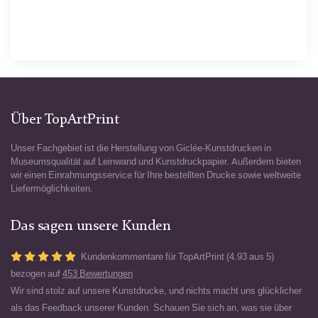
Über TopArtPrint
Unser Fachgebiet ist die Herstellung von Giclée-Kunstdrucken in
Museumsqualität auf Leinwand und Kunstdruckpapier. Außerdem bieten
wir einen Einrahmungsservice für Ihre bestellten Drucke sowie weltweite
Liefermöglichkeiten.
Das sagen unsere Kunden
Kundenkommentare für TopArtPrint (4.93 aus 5)
bezogen auf
453 Bewertungen
Wir sind stolz auf unsere Kunstdrucke, und nichts macht uns glücklicher
als das Feedback unserer Kunden. Schauen Sie sich an, was sie über