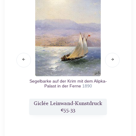
Segelbarke auf der Krim mit dem Alipka-
Türk
Palast in der Ferne
1890
druck
Giclée Leinwand-Kunstdruck
Gicl
€55.33