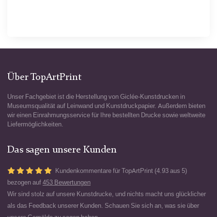
Über TopArtPrint
Unser Fachgebiet ist die Herstellung von Giclée-Kunstdrucken in
Museumsqualität auf Leinwand und Kunstdruckpapier. Außerdem bieten
wir einen Einrahmungsservice für Ihre bestellten Drucke sowie weltweite
Liefermöglichkeiten.
Das sagen unsere Kunden
Kundenkommentare für TopArtPrint (4.93 aus 5)
bezogen auf
453 Bewertungen
Wir sind stolz auf unsere Kunstdrucke, und nichts macht uns glücklicher
als das Feedback unserer Kunden. Schauen Sie sich an, was sie über