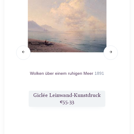
n Fluss
Wolken über einem ruhigen Meer
1891
Ein Oc
877
Meer un
druck
Giclée Leinwand-Kunstdruck
Gicl
€55.33