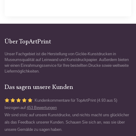
Über TopArtPrint
Unser Fachgebiet ist die Herstellung von Giclée-Kunstdrucken in
Museumsqualität auf Leinwand und Kunstdruckpapier. Außerdem bieten
wir einen Einrahmungsservice für Ihre bestellten Drucke sowie weltweite
Liefermöglichkeiten.
Das sagen unsere Kunden
Kundenkommentare für TopArtPrint (4.93 aus 5)
bezogen auf
453 Bewertungen
Wir sind stolz auf unsere Kunstdrucke, und nichts macht uns glücklicher
als das Feedback unserer Kunden. Schauen Sie sich an, was sie über
unsere Gemälde zu sagen haben.