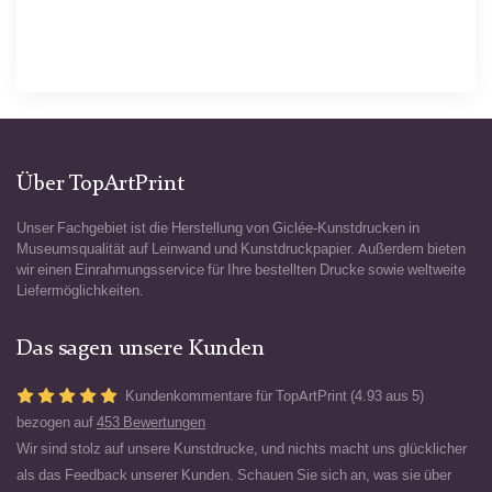
Über TopArtPrint
Unser Fachgebiet ist die Herstellung von Giclée-Kunstdrucken in
Museumsqualität auf Leinwand und Kunstdruckpapier. Außerdem bieten
wir einen Einrahmungsservice für Ihre bestellten Drucke sowie weltweite
Liefermöglichkeiten.
Das sagen unsere Kunden
Kundenkommentare für TopArtPrint (4.93 aus 5)
bezogen auf
453 Bewertungen
Wir sind stolz auf unsere Kunstdrucke, und nichts macht uns glücklicher
als das Feedback unserer Kunden. Schauen Sie sich an, was sie über