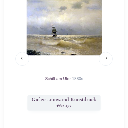
i
1876
Schiff am Ufer
1880s
Mo
druck
Giclée Leinwand-Kunstdruck
Gicl
€62.97